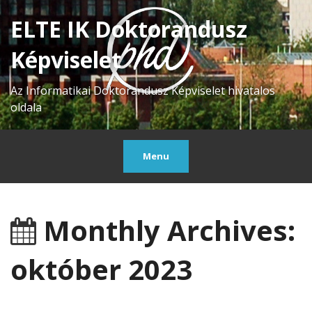
ELTE IK Doktorandusz
Képviselet
Az Informatikai Doktorandusz Képviselet hivatalos
oldala
Menu
Monthly Archives:
október 2023