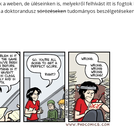
weben, de üléseinken is, melyekről felhívást itt is fogtok 
k a doktorandusz
sörözéseken
tudományos beszélgetéseken