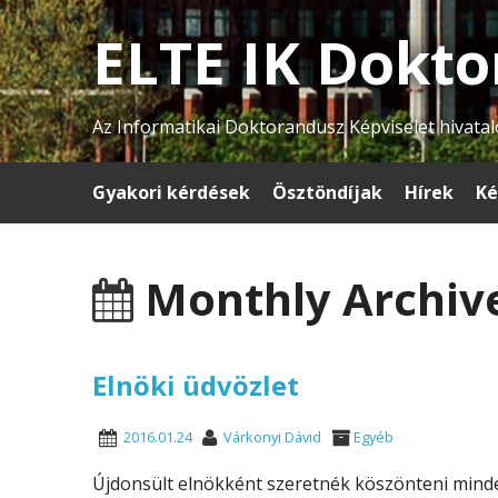
ELTE IK Dokto
Az Informatikai Doktorandusz Képviselet hivatal
Gyakori kérdések
Ösztöndíjak
Hírek
Ké
Monthly Archive
Elnöki üdvözlet
2016.01.24
Várkonyi Dávid
Egyéb
Újdonsült elnökként szeretnék köszönteni minde