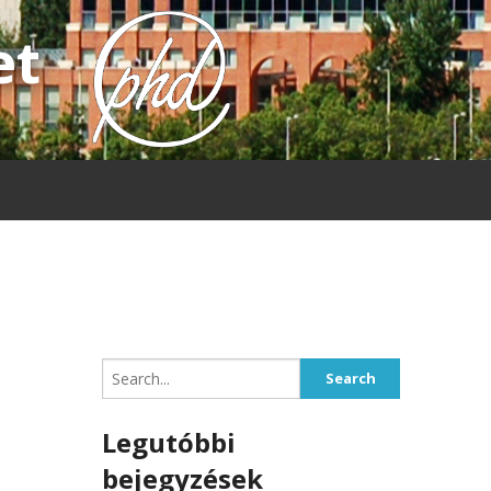
et
Search
for:
Legutóbbi
bejegyzések