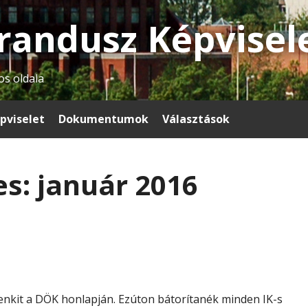
randusz Képvisel
os oldala
pviselet
Dokumentumok
Választások
s: január 2016
nkit a DÖK honlapján. Ezúton bátorítanék minden IK-s