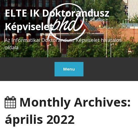
ELTE IK Doktorandusz
Képviselet
Az Informatikai Doktorandusz Képviselet hivatalos
oldala
Menu
Monthly Archives:
április 2022