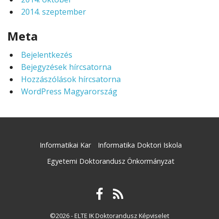
2014. szeptember
Meta
Bejelentkezés
Bejegyzések hírcsatorna
Hozzászólások hírcsatorna
WordPress Magyarország
Informatikai Kar
Informatika Doktori Iskola
Egyetemi Doktorandusz Önkormányzat
©2026 - ELTE IK Doktorandusz Képviselet