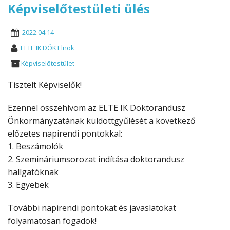
Képviselőtestületi ülés
2022.04.14
ELTE IK DÖK Elnök
Képviselőtestület
Tisztelt Képviselők!
Ezennel összehívom az ELTE IK Doktorandusz
Önkormányzatának küldöttgyűlését a következő
előzetes napirendi pontokkal:
1. Beszámolók
2. Szemináriumsorozat indítása doktorandusz
hallgatóknak
3. Egyebek
További napirendi pontokat és javaslatokat
folyamatosan fogadok!