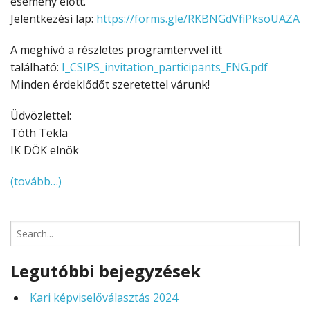
esemény előtt.
Jelentkezési lap:
https://forms.gle/RKBNGdVfiPksoUAZA
A meghívó a részletes programtervvel itt
található:
I_CSIPS_invitation_participants_ENG.pdf
Minden érdeklődőt szeretettel várunk!
Üdvözlettel:
Tóth Tekla
IK DÖK elnök
(tovább…)
Search
for:
Legutóbbi bejegyzések
Kari képviselőválasztás 2024