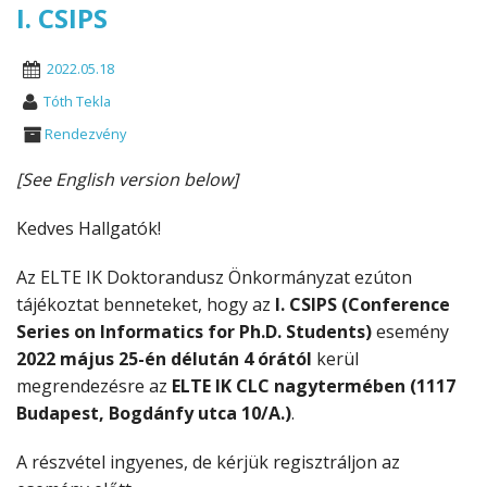
I. CSIPS
2022.05.18
Tóth Tekla
Rendezvény
[See English version below]
Kedves Hallgatók!
Az ELTE IK Doktorandusz Önkormányzat ezúton
tájékoztat benneteket, hogy az
I. CSIPS (Conference
Series on Informatics for Ph.D. Students)
esemény
2022 május 25-én délután 4 órától
kerül
megrendezésre az
ELTE IK CLC nagytermében (1117
Budapest, Bogdánfy utca 10/A.)
.
A részvétel ingyenes, de kérjük regisztráljon az