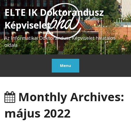
ELTE IK Doktorandusz
Képviselet
Az Informatikai Doktorandusz Képviselet hivatalos
oldala
Menu
Monthly Archives:
május 2022