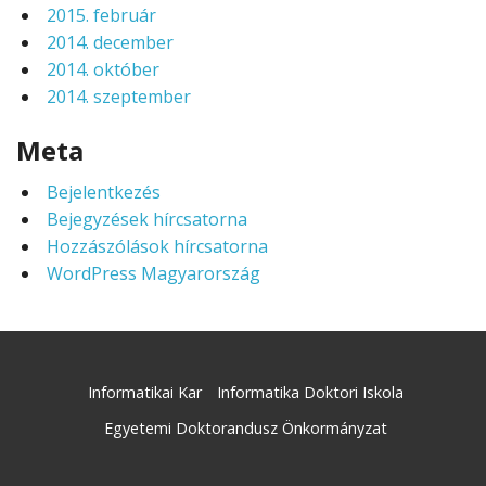
2015. február
2014. december
2014. október
2014. szeptember
Meta
Bejelentkezés
Bejegyzések hírcsatorna
Hozzászólások hírcsatorna
WordPress Magyarország
Informatikai Kar
Informatika Doktori Iskola
Egyetemi Doktorandusz Önkormányzat