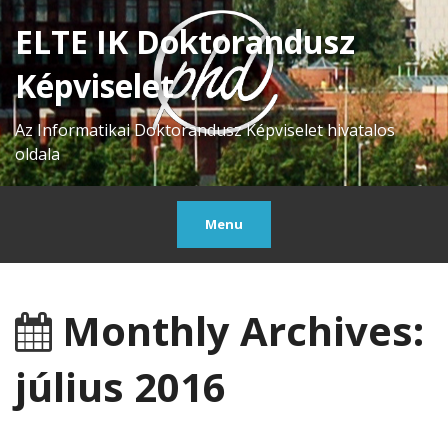
ELTE IK Doktorandusz
Képviselet
Az Informatikai Doktorandusz Képviselet hivatalos
oldala
Menu
Monthly Archives:
július 2016