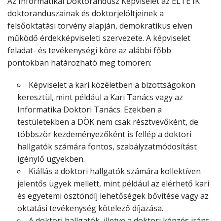
Az Informatikai Doktorandusz Képviselet az ELTE IK
doktoranduszainak és doktorjelöltjeinek a
felsőoktatási törvény alapján, demokratikus elven
működő érdekképviseleti szervezete. A képviselet
feladat- és tevékenységi köre az alábbi főbb
pontokban határozható meg tömören:
Képviselet a kari közéletben a bizottságokon
keresztül, mint például a Kari Tanács vagy az
Informatika Doktori Tanács. Ezekben a
testületekben a DÖK nem csak résztvevőként, de
többször kezdeményezőként is fellép a doktori
hallgatók számára fontos, szabályzatmódosítást
igénylő ügyekben.
Kiállás a doktori hallgatók számára kollektíven
jelentős ügyek mellett, mint például az elérhető kari
és egyetemi ösztöndíj lehetőségek bővítése vagy az
oktatási tevékenység kötelező díjazása.
A doktori hallgatók, illetve a doktori képzés iránt