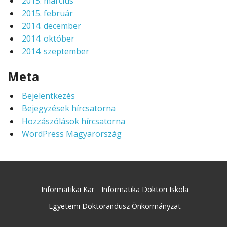
2015. március
2015. február
2014. december
2014. október
2014. szeptember
Meta
Bejelentkezés
Bejegyzések hírcsatorna
Hozzászólások hírcsatorna
WordPress Magyarország
Informatikai Kar
Informatika Doktori Iskola
Egyetemi Doktorandusz Önkormányzat