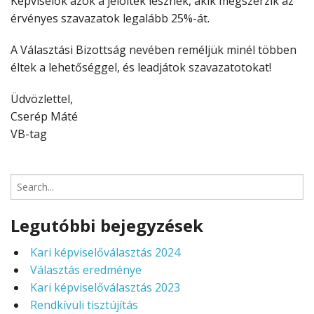
Képviselők azok a jelöltek lesznek, akik megszerzik az
érvényes szavazatok legalább 25%-át.
A Választási Bizottság nevében reméljük minél többen
éltek a lehetőséggel, és leadjátok szavazatotokat!
Üdvözlettel,
Cserép Máté
VB-tag
Search
for:
Legutóbbi bejegyzések
Kari képviselőválasztás 2024
Választás eredménye
Kari képviselőválasztás 2023
Rendkívüli tisztújítás