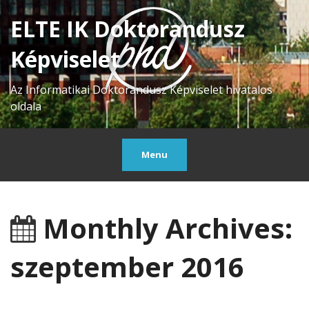
ELTE IK Doktorandusz
Képviselet
Az Informatikai Doktorandusz Képviselet hivatalos
oldala
Menu
Monthly Archives:
szeptember 2016