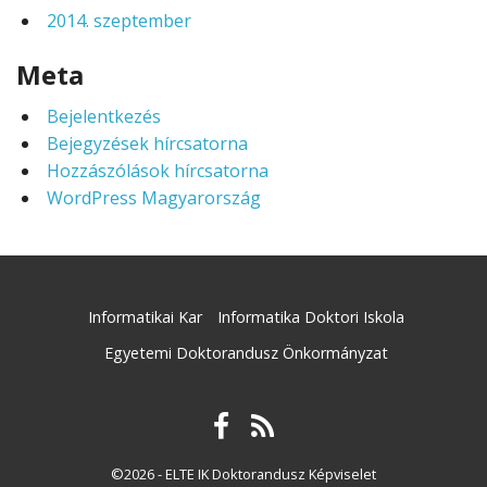
2014. szeptember
Meta
Bejelentkezés
Bejegyzések hírcsatorna
Hozzászólások hírcsatorna
WordPress Magyarország
Informatikai Kar
Informatika Doktori Iskola
Egyetemi Doktorandusz Önkormányzat
©2026 - ELTE IK Doktorandusz Képviselet