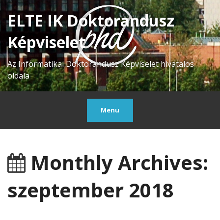
ELTE IK Doktorandusz
Képviselet
Az Informatikai Doktorandusz Képviselet hivatalos
oldala
Menu
Monthly Archives:
szeptember 2018