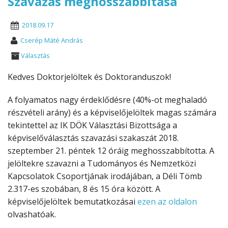
Szavazás meghosszabbítása
2018.09.17
Cserép Máté András
Választás
Kedves Doktorjelöltek és Doktoranduszok!
A folyamatos nagy érdeklődésre (40%-ot meghaladó
részvételi arány) és a képviselőjelöltek magas számára
tekintettel az IK DÖK Választási Bizottsága a
képviselőválasztás szavazási szakaszát 2018.
szeptember 21. péntek 12 óráig meghosszabbította. A
jelöltekre szavazni a Tudományos és Nemzetközi
Kapcsolatok Csoportjának irodájában, a Déli Tömb
2.317-es szobában, 8 és 15 óra között. A
képviselőjelöltek bemutatkozásai
ezen az oldalon
olvashatóak.