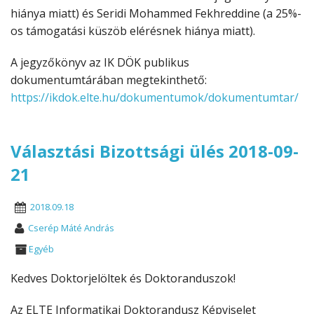
hiánya miatt) és Seridi Mohammed Fekhreddine (a 25%-
os támogatási küszöb elérésnek hiánya miatt).
A jegyzőkönyv az IK DÖK publikus
dokumentumtárában megtekinthető:
https://ikdok.elte.hu/dokumentumok/dokumentumtar/
Választási Bizottsági ülés 2018-09-
21
2018.09.18
Cserép Máté András
Egyéb
Kedves Doktorjelöltek és Doktoranduszok!
Az ELTE Informatikai Doktorandusz Képviselet