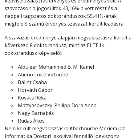
képviselőválasztás érvényes és eredményes volt. A
szavazáson a jogosultak 43,16%-a vett részt és a
nappali tagozatos doktoranduszok 55,41%-ának
megfelelő számú érvényes szavazat került leadásra.
A szavazás eredménye alapján megválasztásra került a
következő 8 doktorandusz, mint az ELTE IK
doktorandusz képviselői:
Albujeer Mohammed B. M. Kamel
Atieno Loice Victorine
Bálint Csaba
Horváth Gábor
Kovács Réka
Mattyasovszky-Philipp Dóra Anna
Nagy Barnabás
Rudas Ákos
Nem került megválasztásra Kherbouche Meriem (az
Informatika Doktori Iskolával fennálló jogviszony