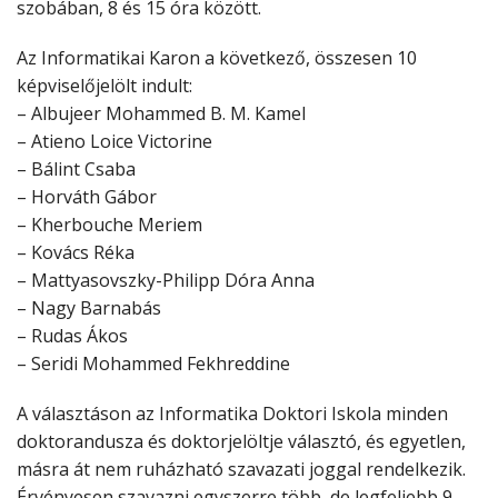
szobában, 8 és 15 óra között.
Az Informatikai Karon a következő, összesen 10
képviselőjelölt indult:
– Albujeer Mohammed B. M. Kamel
– Atieno Loice Victorine
– Bálint Csaba
– Horváth Gábor
– Kherbouche Meriem
– Kovács Réka
– Mattyasovszky-Philipp Dóra Anna
– Nagy Barnabás
– Rudas Ákos
– Seridi Mohammed Fekhreddine
A választáson az Informatika Doktori Iskola minden
doktorandusza és doktorjelöltje választó, és egyetlen,
másra át nem ruházható szavazati joggal rendelkezik.
Érvényesen szavazni egyszerre több, de legfeljebb 9