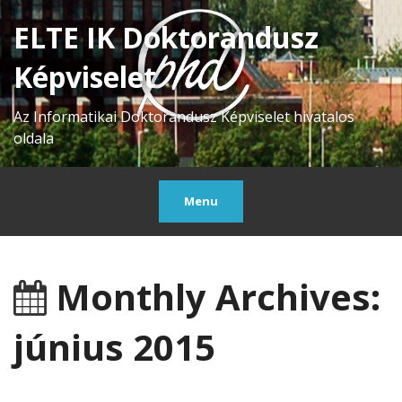
ELTE IK Doktorandusz
Képviselet
Az Informatikai Doktorandusz Képviselet hivatalos
oldala
Menu
Monthly Archives:
június 2015